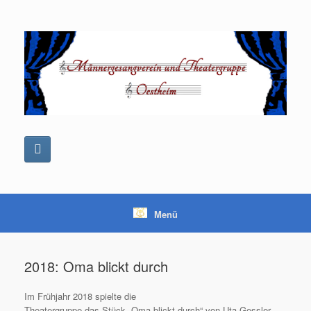
Zum
Inhalt
springen
Menü
2018: Oma blickt durch
Im Frühjahr 2018 spielte die
Theatergruppe das Stück „Oma blickt durch“ von Uta Gessler.