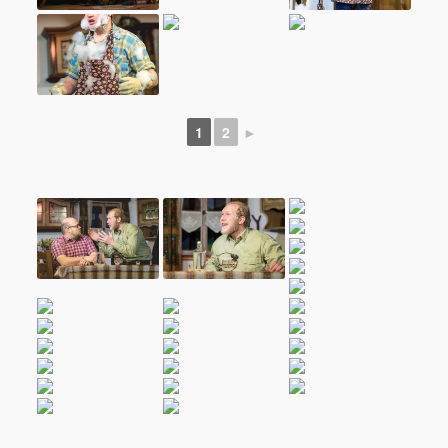
1
2
►